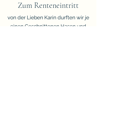
Zum Renteneintritt
von der Lieben Karin durften wir je
einen Geschnittenen Hasen und
einen Blöcher verpacken und mit
einem personalisierten Etikett
versehen.